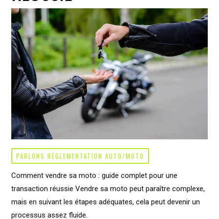
à
Montpellier
PARLONS RÈGLEMENTATION AUTO/MOTO
Comment vendre sa moto : guide complet pour une
transaction réussie Vendre sa moto peut paraître complexe,
mais en suivant les étapes adéquates, cela peut devenir un
processus assez fluide.