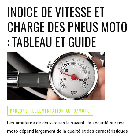
INDICE DE VITESSE ET
:
un
CHARGE DES PNEUS MOTO
indispensable
pour
: TABLEAU ET GUIDE
rouler
l’esprit
libre
PARLONS RÈGLEMENTATION AUTO/MOTO
Les amateurs de deux-roues le savent : la sécurité sur une
moto dépend largement de la qualité et des caractéristiques