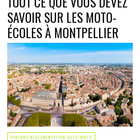
TOUT CE QUE VOUS DEVEZ
:
SAVOIR SUR LES MOTO-
tout
ce
ÉCOLES À MONTPELLIER
que
vous
devez
savoir
PARLONS RÈGLEMENTATION AUTO/MOTO