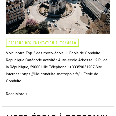
PARLONS RÈGLEMENTATION AUTO/MOTO
Voici notre Top 5 des moto-école : L’Ecole de Conduite
Republique Catégorie activité : Auto-école Adresse : 2 Pl. de
la République, 59000 Lille Téléphone : +33359051207 Site
internet : https://lille-conduite-metropole.fr/ L’Ecole de
Conduite
Moto
Read More »
école
à
Lille