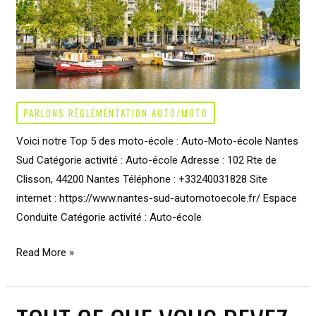
PARLONS RÈGLEMENTATION AUTO/MOTO
Voici notre Top 5 des moto-école : Auto-Moto-école Nantes
Sud Catégorie activité : Auto-école Adresse : 102 Rte de
Clisson, 44200 Nantes Téléphone : +33240031828 Site
internet : https://www.nantes-sud-automotoecole.fr/ Espace
Conduite Catégorie activité : Auto-école
Moto
Read More »
école
à
Nantes