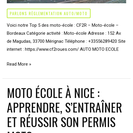
PARLONS RÈGLEMENTATION AUTO/MOTO
Voici notre Top 5 des moto-école : CF2R – Moto-école –
Bordeaux Catégorie activité : Moto-école Adresse : 152 Av.
de Magudas, 33700 Mérignac Téléphone : +33556289420 Site
internet : https://www.cf2roues.com/ AUTO MOTO ECOLE
Moto-
Read More »
école
à
MOTO ÉCOLE À NICE :
Bordeaux
:
APPRENDRE, S’ENTRAÎNER
Découvrez
les
ET RÉUSSIR SON PERMIS
secrets
pour