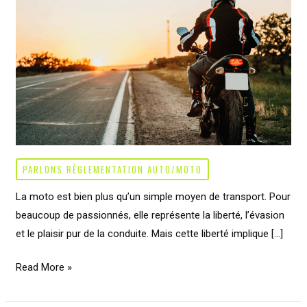
PARLONS RÈGLEMENTATION AUTO/MOTO
La moto est bien plus qu’un simple moyen de transport. Pour
beaucoup de passionnés, elle représente la liberté, l’évasion
et le plaisir pur de la conduite. Mais cette liberté implique […]
Assurance
Read More »
2
roues