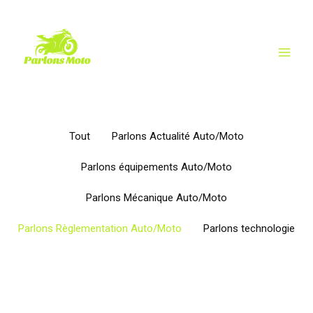
Aller
au
contenu
MAIN
MEN
FILTER
Tout
Parlons Actualité Auto/Moto
POSTS
BY
Parlons équipements Auto/Moto
CATEGORY
Parlons Mécanique Auto/Moto
Parlons Règlementation Auto/Moto
Parlons technologie