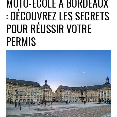
MOTO-ÉCOLE À BORDEAUX
:
: DÉCOUVREZ LES SECRETS
tout
ce
POUR RÉUSSIR VOTRE
que
vous
PERMIS
devez
savoir