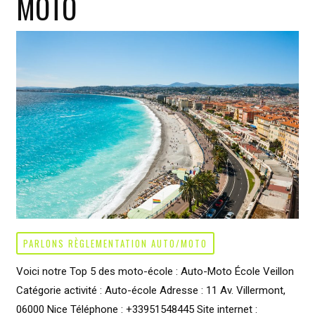
MOTO
réussir
votre
permis
PARLONS RÈGLEMENTATION AUTO/MOTO
Voici notre Top 5 des moto-école : Auto-Moto École Veillon
Catégorie activité : Auto-école Adresse : 11 Av. Villermont,
06000 Nice Téléphone : +33951548445 Site internet :