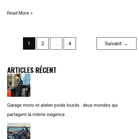
Comment
Read More »
vendre
sa
moto
1
2
…
4
Suivant
→
:
guide
complet
ARTICLES RÉCENT
pour
une
transaction
réussie
Garage moto et atelier poids lourds : deux mondes qui
partagent la même exigence