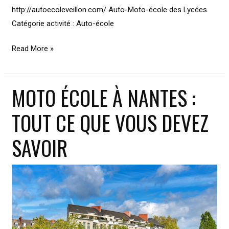
http://autoecoleveillon.com/ Auto-Moto-école des Lycées
Catégorie activité : Auto-école
Moto
Read More »
école
à
MOTO ÉCOLE À NANTES :
Nice
:
TOUT CE QUE VOUS DEVEZ
apprendre,
s’entraîner
SAVOIR
et
réussir
son
permis
moto