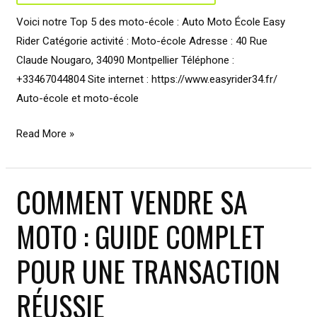
Voici notre Top 5 des moto-école : Auto Moto École Easy
Rider Catégorie activité : Moto-école Adresse : 40 Rue
Claude Nougaro, 34090 Montpellier Téléphone :
+33467044804 Site internet : https://www.easyrider34.fr/
Auto-école et moto-école
Tout
Read More »
ce
que
COMMENT VENDRE SA
vous
devez
MOTO : GUIDE COMPLET
savoir
sur
POUR UNE TRANSACTION
les
moto-
RÉUSSIE
écoles